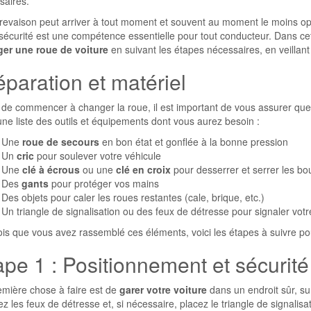
saires.
revaison peut arriver à tout moment et souvent au moment le moins o
sécurité est une compétence essentielle pour tout conducteur. Dans cet
er une roue de voiture
en suivant les étapes nécessaires, en veillant à
éparation et matériel
 de commencer à changer la roue, il est important de vous assurer que
une liste des outils et équipements dont vous aurez besoin :
Une
roue de secours
en bon état et gonflée à la bonne pression
Un
cric
pour soulever votre véhicule
Une
clé à écrous
ou une
clé en croix
pour desserrer et serrer les bo
Des
gants
pour protéger vos mains
Des objets pour caler les roues restantes (cale, brique, etc.)
Un triangle de signalisation ou des feux de détresse pour signaler votr
is que vous avez rassemblé ces éléments, voici les étapes à suivre pou
ape 1 : Positionnement et sécurité
emière chose à faire est de
garer votre voiture
dans un endroit sûr, sur 
z les feux de détresse et, si nécessaire, placez le triangle de signalis