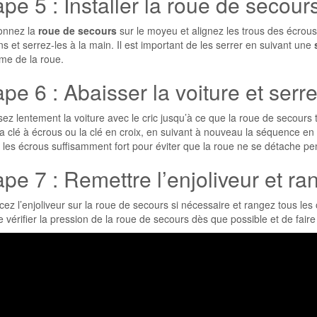
ape 5 : Installer la roue de secour
ionnez la
roue de secours
sur le moyeu et alignez les trous des écrous
s et serrez-les à la main. Il est important de les serrer en suivant une
me de la roue.
ape 6 : Abaisser la voiture et serr
ez lentement la voiture avec le cric jusqu’à ce que la roue de secours to
a clé à écrous ou la clé en croix, en suivant à nouveau la séquence en 
 les écrous suffisamment fort pour éviter que la roue ne se détache pe
pe 7 : Remettre l’enjoliveur et ran
ez l’enjoliveur sur la roue de secours si nécessaire et rangez tous les o
 vérifier la pression de la roue de secours dès que possible et de fair