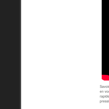
Savoi
en vo
rapide
press