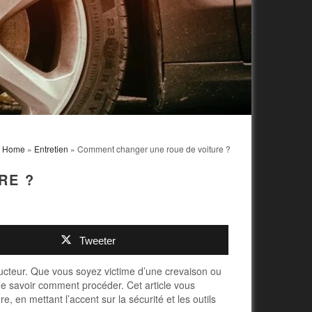
Home
»
Entretien
» Comment changer une roue de voiture ?
RE ?
Tweeter
ucteur. Que vous soyez victime d’une crevaison ou
de savoir comment procéder. Cet article vous
 en mettant l’accent sur la sécurité et les outils