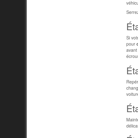
véhicu
Serrez
Éta
Si vot
pour
avant
écrou
Éta
Repére
change
voitur
Ét
Mainte
délica