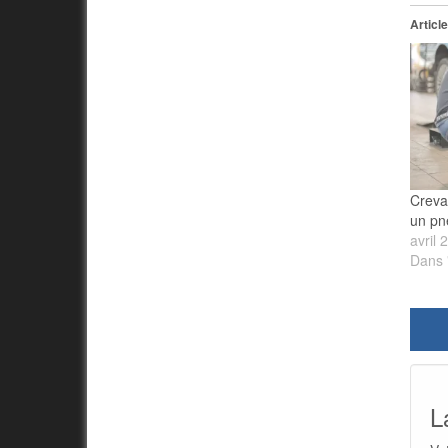
Article
Creva
un pn
avril 
Dans 
L