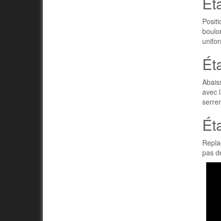
Ét
Posit
boulon
unifor
Ét
Abaiss
avec l
serrer
Éta
Replac
pas de