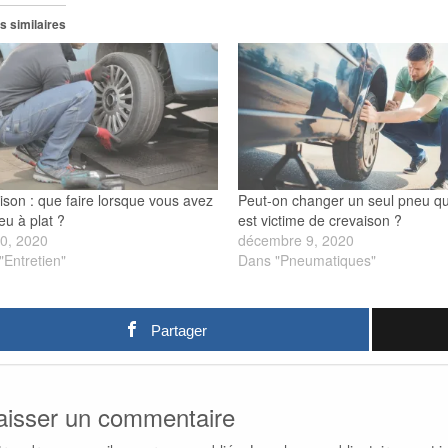
s similaires
ison : que faire lorsque vous avez
Peut-on changer un seul pneu q
eu à plat ?
est victime de crevaison ?
20, 2020
décembre 9, 2020
"Entretien"
Dans "Pneumatiques"
Partager
aisser un commentaire