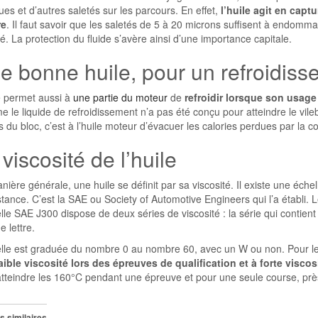
es et d’autres saletés sur les parcours. En effet,
l’huile agit en capt
re
. Il faut savoir que les saletés de 5 à 20 microns suffisent à endomma
ité. La protection du fluide s’avère ainsi d’une importance capitale.
e bonne huile, pour un refroidiss
e permet aussi à
une partie du moteur
de
refroidir lorsque son usage 
le liquide de refroidissement n’a pas été conçu pour atteindre le vileb
s du bloc, c’est à l’huile moteur d’évacuer les calories perdues par la 
viscosité de l’huile
ière générale, une huile se définit par sa viscosité. Il existe une échel
tance. C’est la SAE ou Society of Automotive Engineers qui l’a établi. Les
lle SAE J300 dispose de deux séries de viscosité : la série qui contient 
 lettre.
elle est graduée du nombre 0 au nombre 60, avec un W ou non. Pour l
faible viscosité lors des épreuves de qualification et à forte visco
tteindre les 160°C pendant une épreuve et pour une seule course, près d
s similaires