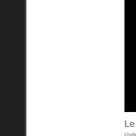
Le
L’huil