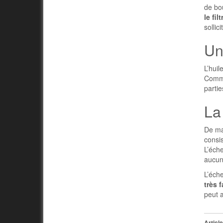
de bou
le filt
sollic
Un
L’huil
Comme 
partie
La 
De man
consis
L’éche
aucune
L’éch
très 
peut a
Article