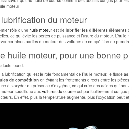
ussi savoir qu’une huile de course contient des additifs conçus pour les 
uile moteur :
 lubrification du moteur
emier rôle d’une
huile moteur
est de
lubrifier les différents éléments
q
elles, ce qui évite les pertes de puissance et l’usure du moteur. L’huile
ver certaines parties du moteur des voitures de compétition de prendre
e huile moteur, pour une bonne p
oducts found.
la lubrification qui est le rôle fondamental de l’huile moteur, le fluide
as
ules de compétition
en évitant les frottements directs entre les pièce
ce à s’oxyder en présence d’oxygène, ce qui crée des acides qui peuven
e moteur spécifique aux
voitures de course
est particulièrement conçue p
cteurs. En effet, plus la température augmente, plus l’oxydation peut 