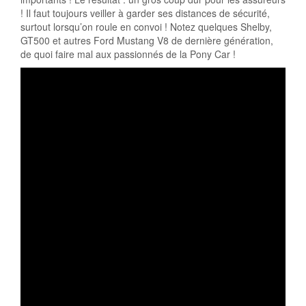
! Il faut toujours veiller à garder ses distances de sécurité,
surtout lorsqu’on roule en convoi ! Notez quelques Shelby,
GT500 et autres Ford Mustang V8 de dernière génération,
de quoi faire mal aux passionnés de la Pony Car !