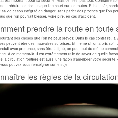
at est important pour sa sécurité. Mais ce n’est pas tout. Connaître so
ent réduire les risques que l’on court sur les routes. Et bien sûr, co
 sa vie et son intégrité en danger, sans parler des proches que l’on p
us que l’on pourrait blesser, voire pire, en cas d’accident.
mment prendre la route en toute s
 pourtant des choses que l’on ne peut prévoir. Dans le cas contraire, la 
ses peuvent être des mauvaises surprises. Et même si l’on a pris soin d
onduit avec prudence, sans être fatigué, on peut tout de même commett
ne. À ce moment-là, il est extrêmement utile de savoir de quelle façon 
de la circulation routière est aussi une façon d’améliorer votre sécurit
 vous pouvez vous renseigner sur le sujet.
naître les règles de la circulation