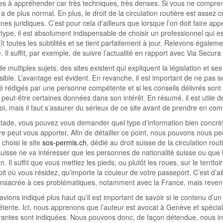
iles à appréhender car très techniques, très denses. Si vous ne comprene
y a de plus normal. En plus, le droit de la circulation routière est assez c
es juridiques. C’est pour cela d’ailleurs que lorsque l’on doit faire a
type, il est absolument indispensable de choisir un professionnel qui est 
t toutes les subtilités et se tient parfaitement à jour. Relevons égalem
. Il suffit, par exemple, de suivre l’actualité en rapport avec Via Secur
e multiples sujets, des sites existent qui expliquent la législation et s
ible. L’avantage est évident. En revanche, il est important de ne pas se f
é rédigés par une personne compétente et si les conseils délivrés sont ob
 peut-être certaines données dans son intérêt. En résumé, il est utile d
 loi, mais il faut s’assurer du sérieux de ce site avant de prendre en com
tade, vous pouvez vous demander quel type d’information bien concrète e
re peut vous apporter. Afin de détailler ce point, nous pouvons nous p
choisi le site
sos-permis.ch
, dédié au droit suisse de la circulation rou
suisse ne va intéresser que les personnes de nationalité suisse ou que
n. Il suffit que vous mettiez les pieds, ou plutôt les roues, sur le terri
oit où vous résidez, qu’importe la couleur de votre passeport. C’est d’a
onsacrée à ces problématiques, notamment avec la France, mais reve
vions indiqué plus haut qu’il est important de savoir si le contenu d’un
ente. Ici, nous apprenons que l’auteur est avocat à Genève et spéciali
rantes sont indiquées. Nous pouvons donc, de façon détendue, nous in