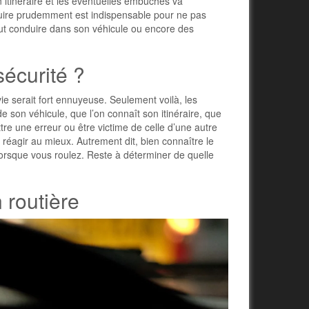
n itinéraire et les éventuelles embûches va
nduire prudemment est indispensable pour ne pas
eut conduire dans son véhicule ou encore des
écurité ?
vie serait fort ennuyeuse. Seulement voilà, les
e son véhicule, que l’on connaît son itinéraire, que
re une erreur ou être victime de celle d’une autre
réagir au mieux. Autrement dit, bien connaître le
é lorsque vous roulez. Reste à déterminer de quelle
 routière