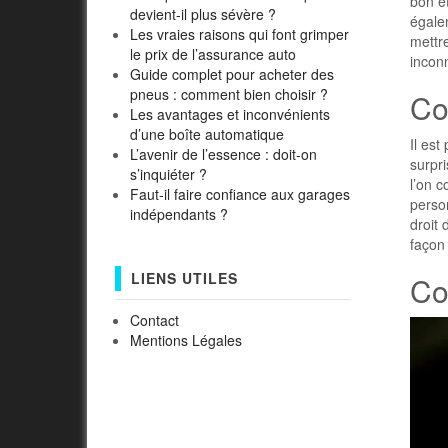
bon ét
devient-il plus sévère ?
égalem
Les vraies raisons qui font grimper
mettre
le prix de l’assurance auto
inconn
Guide complet pour acheter des
pneus : comment bien choisir ?
Co
Les avantages et inconvénients
d’une boîte automatique
Il est
L’avenir de l’essence : doit-on
surpri
s’inquiéter ?
l’on c
Faut-il faire confiance aux garages
person
indépendants ?
droit 
façon
LIENS UTILES
Con
Contact
Mentions Légales