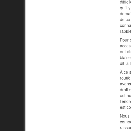
diffic
qu’il 
domain
de ce 
connaî
rapide
Pour d
access
ont ét
biaise
dit la
À ce s
routiè
avons 
droit 
est no
l’endr
est c
Nous a
compét
rassu