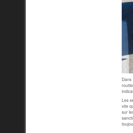
Dans u
routiè
indica
Les s
vite q
sur le
sancti
toujou