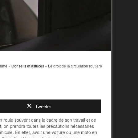
ome
»
Conseils et astuces
» Le droit de la circulation routière
Tweeter
on roule souvent dans le cadre de son travail et de
nt, on prendra toutes les précautions nécessaires
icule. En effet, avoir une voiture ou une moto en