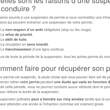
elles sont les raisons d’une susp
 conduire ?
serez soumis à une suspension de permis si vous commettez une infracti
tions qui peuvent entraîner une suspension de votre permis :
Le
non-respect d’un arrêt
obligatoire (stop ou feu rouge).
Le
refus de priorité
.
Le
délit de fuite
.
La circulation en
sens interdit
.
Le
franchissement
d’une ligne continue.
rs de toute la période de la suspension, tous les autres permis du con
mment faire pour récupérer son p
re permis est suspendu, la seule chose que vous pouvez faire est de pati
errez retirer
votre permis
pendant
une durée qui varie en fonction d
 de cette période, vous ne pourrez conduire aucun véhicule dont le per
pour réduire la durée de la suspension.
uspension judiciaire
peut s’étendre sur cinq années
tandis que la su
eut atteindre une année si l’infraction commise est vraiment grave.