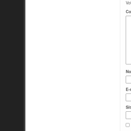
Vo
Co
N
E-
Si