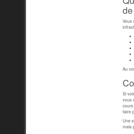
Qu
de
Vous 
infrac
Au cou
Co
Si vot
vous v
cours
faire 
Une s
mais p