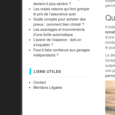
suspen
devient-il plus sévère ?
permis
Les vraies raisons qui font grimper
le prix de l’assurance auto
Qu
Guide complet pour acheter des
pneus : comment bien choisir ?
Il ex
Les avantages et inconvénients
retra
d’une boîte automatique
d’une 
L’avenir de l’essence : doit-on
condu
s’inquiéter ?
le jou
Faut-il faire confiance aux garages
Le de
indépendants ?
(lorsq
suspen
une pe
LIENS UTILES
permi
Contact
Mentions Légales