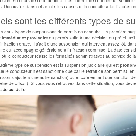
sion. Au cours de cette période, il est interdit de conduire un véhicul
. Découvrez dans cet article, les causes et la conduite à tenir après 
els sont les différents types de s
iste deux types de suspensions de permis de conduire. La première su
it immédiat et provisoire
du permis suite à une décision du préfet, soit
infraction grave. Il s’agit d’une suspension qui intervient assez tôt, da
ire qui accompagne généralement l’infraction commise. La date considé
r où le conducteur réalise les formalités administratives au service de 
uxième type de suspension est la suspension judiciaire qui est
prononc
ue le conducteur n’est sanctionné que par le retrait de son permis), e
sion s’ajoute à une autre sanction) ou encore en tant que sanction de 
ine de prison). Si vous vous retrouvez dans cette situation, vous devr
s de conduire
.