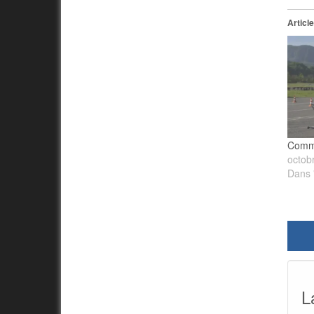
Article
Comme
octob
Dans 
L