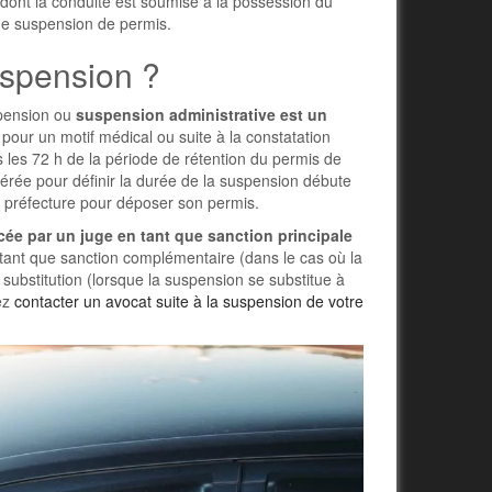
e dont la conduite est soumise à la possession du
une suspension de permis.
uspension ?
spension ou
suspension administrative est un
 pour un motif médical ou suite à la constatation
ns les 72 h de la période de rétention du permis de
rée pour définir la durée de la suspension débute
la préfecture pour déposer son permis.
ée par un juge en tant que sanction principale
n tant que sanction complémentaire (dans le cas où la
substitution (lorsque la suspension se substitue à
ez
contacter un avocat suite à la suspension de votre